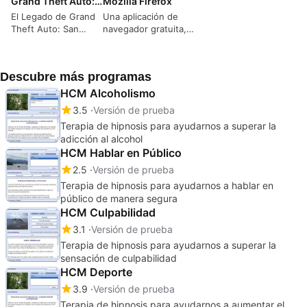
Grand Theft Auto: San Andreas
Mozilla Firefox
El Legado de Grand
Una aplicación de
Theft Auto: San
navegador gratuita,
Andreas – Un Viaje
rápida y
por Los Santos, San
personalizable
Fierro y Las Venturas
Descubre más programas
HCM Alcoholismo
3.5
Versión de prueba
Terapia de hipnosis para ayudarnos a superar la
adicción al alcohol
HCM Hablar en Público
2.5
Versión de prueba
Terapia de hipnosis para ayudarnos a hablar en
público de manera segura
HCM Culpabilidad
3.1
Versión de prueba
Terapia de hipnosis para ayudarnos a superar la
sensación de culpabilidad
HCM Deporte
3.9
Versión de prueba
Terapia de hipnosis para ayudarnos a aumentar el