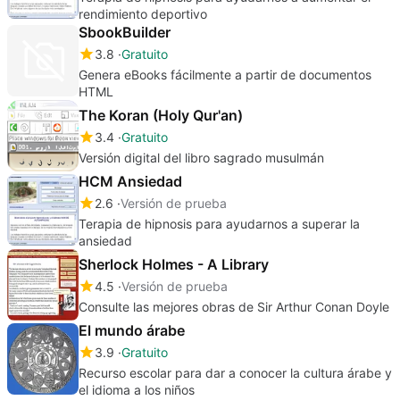
rendimiento deportivo
SbookBuilder
3.8
Gratuito
Genera eBooks fácilmente a partir de documentos
HTML
The Koran (Holy Qur'an)
3.4
Gratuito
Versión digital del libro sagrado musulmán
HCM Ansiedad
2.6
Versión de prueba
Terapia de hipnosis para ayudarnos a superar la
ansiedad
Sherlock Holmes - A Library
4.5
Versión de prueba
Consulte las mejores obras de Sir Arthur Conan Doyle
El mundo árabe
3.9
Gratuito
Recurso escolar para dar a conocer la cultura árabe y
el idioma a los niños