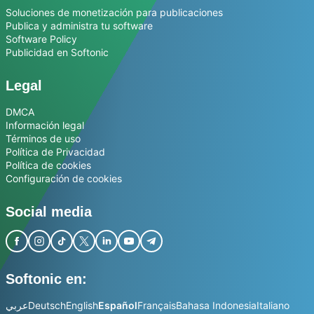
Soluciones de monetización para publicaciones
Publica y administra tu software
Software Policy
Publicidad en Softonic
Legal
DMCA
Información legal
Términos de uso
Política de Privacidad
Política de cookies
Configuración de cookies
Social media
Softonic en:
عربي
Deutsch
English
Español
Français
Bahasa Indonesia
Italiano